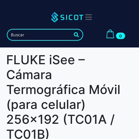
0
FLUKE iSee –
Cámara
Termográfica Móvil
(para celular)
256×192 (TC01A /
TC01B)