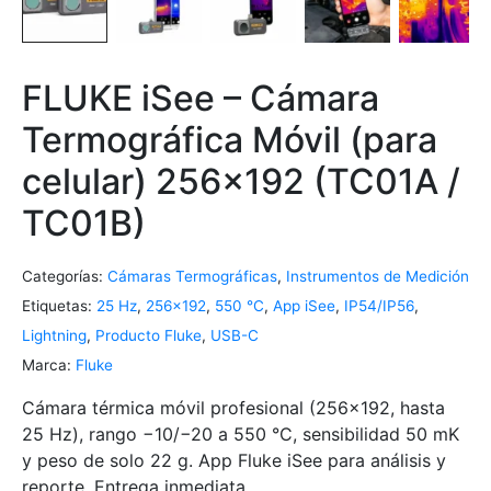
FLUKE iSee – Cámara
Termográfica Móvil (para
celular) 256×192 (TC01A /
TC01B)
Categorías:
Cámaras Termográficas
,
Instrumentos de Medición
Etiquetas:
25 Hz
,
256×192
,
550 °C
,
App iSee
,
IP54/IP56
,
Lightning
,
Producto Fluke
,
USB-C
Marca:
Fluke
Cámara térmica móvil profesional (256×192, hasta
25 Hz), rango −10/−20 a 550 °C, sensibilidad 50 mK
y peso de solo 22 g. App Fluke iSee para análisis y
reporte. Entrega inmediata.