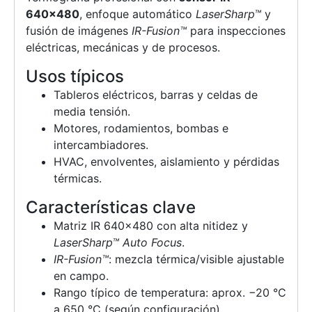
640×480
, enfoque automático
LaserSharp™
y
fusión de imágenes
IR-Fusion™
para inspecciones
eléctricas, mecánicas y de procesos.
Usos típicos
Tableros eléctricos, barras y celdas de
media tensión.
Motores, rodamientos, bombas e
intercambiadores.
HVAC, envolventes, aislamiento y pérdidas
térmicas.
Características clave
Matriz IR 640×480 con alta nitidez y
LaserSharp™ Auto Focus
.
IR-Fusion™
: mezcla térmica/visible ajustable
en campo.
Rango típico de temperatura: aprox. −20 °C
a 650 °C (según configuración).