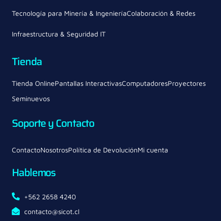
Tecnología para Minería & Ingeniería
Colaboración & Redes
Infraestructura & Seguridad IT
Tienda
Tienda Online
Pantallas Interactivas
Computadores
Proyectores
Seminuevos
Soporte y Contacto
Contacto
Nosotros
Política de Devolución
Mi cuenta
Hablemos
+562 2658 4240
contacto@sicot.cl