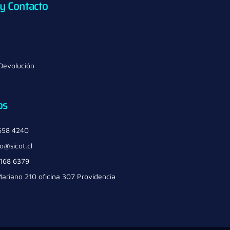
 y Contacto
 Devolución
os
658 4240
o@sicot.cl
6168 6379
ariano 210 oficina 307 Providencia