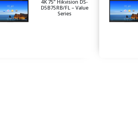
4K 75” Hikvision DS-
D5B75RB/FL – Value
Series