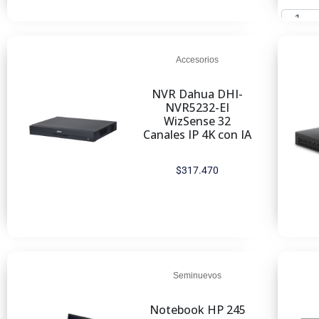
Añadi
Accesorios
NVR Dahua DHI-
NVR5232-EI
WizSense 32
Canales IP 4K con IA
$
317.470
Añadir al carrito
Seminuevos
Notebook HP 245