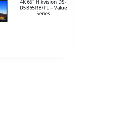
4K 65” Hikvision DS-
D5B65RB/FL – Value
Series