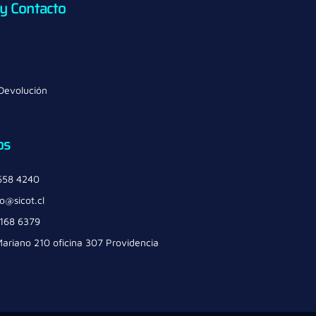
 y Contacto
 Devolución
os
658 4240
o@sicot.cl
6168 6379
ariano 210 oficina 307 Providencia