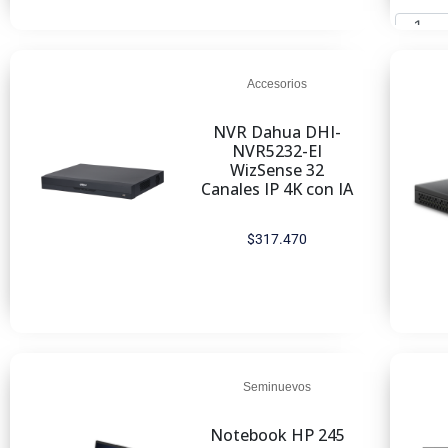
Añadi
Accesorios
NVR Dahua DHI-
NVR5232-EI
WizSense 32
Canales IP 4K con IA
$
317.470
Añadir al carrito
Seminuevos
Notebook HP 245