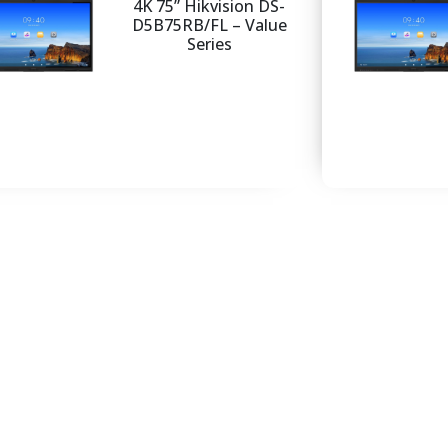
4K 75” Hikvision DS-
D5B75RB/FL – Value
Series