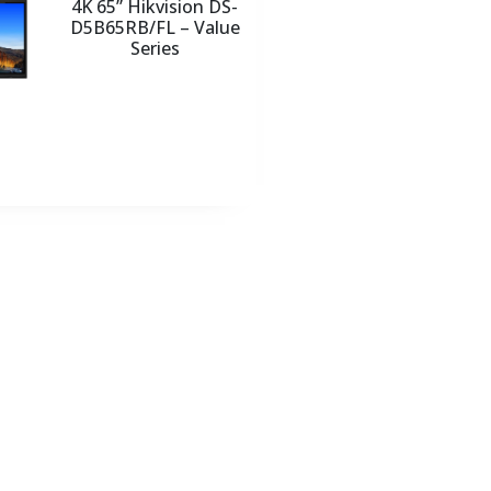
4K 65” Hikvision DS-
D5B65RB/FL – Value
Series